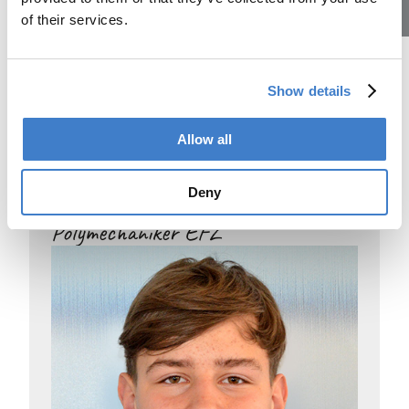
of their services.
Lehrstellen
Show details
Allow all
Deny
Nico Graf — Lernender
Polymechaniker EFZ