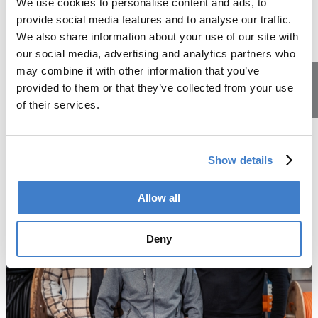
We use cookies to personalise content and ads, to
Über Mittag kannst du dich in unserem Personalrestaurant
provide social media features and to analyse our traffic.
günstig verpflegen.
We also share information about your use of our site with
Oder du nutzt die Zeit für etwas Sport an der frischen Luft
our social media, advertising and analytics partners who
im schönen Reppischtal oder in unserem kleinen Fitness-
may combine it with other information that you’ve
Center.
provided to them or that they’ve collected from your use
of their services.
Lehrstellen
Mehr über den Ausbildungsort
Show details
Allow all
Deny