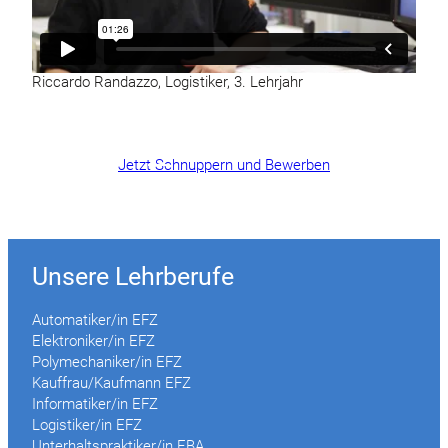
Riccardo Randazzo, Logistiker, 3. Lehrjahr
Jetzt Schnuppern und Bewerben
Unsere Lehrberufe
Automatiker/in EFZ
Elektroniker/in EFZ
Polymechaniker/in EFZ
Kauffrau/Kaufmann EFZ
Informatiker/in EFZ
Logistiker/in EFZ
Unterhaltspraktiker/in EBA