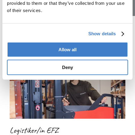
Informatiker/in EFZ
provided to them or that they’ve collected from your use
of their services.
Lehrstellen
Plattformentwicklung
Hardware und Software – dein Ding? Dann sorgst du dafür,
dass bei unseren PC-User alles reibungslos, schnell und
Show details
sicher läuft.
Allow all
Check die Details
Deny
Logistiker/in EFZ