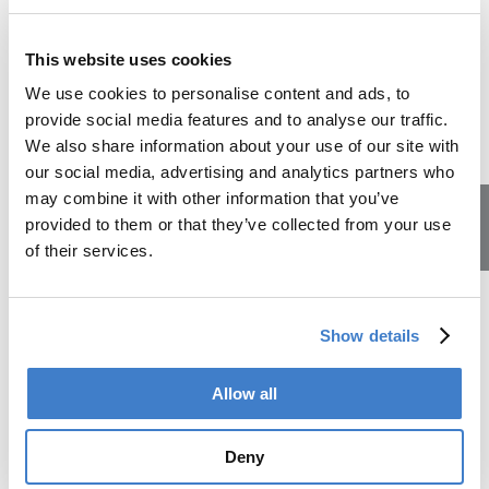
Nutzer.
This website uses cookies
Urheberrechte
We use cookies to personalise content and ads, to
provide social media features and to analyse our traffic.
Die Urheberrechte und alle anderen Rechte an Inhalten,
We also share information about your use of our site with
Bildern, Fotos oder anderen Dateien auf dieser Website
our social media, advertising and analytics partners who
gehören ausschliesslich der Soudronic Group.
may combine it with other information that you’ve
provided to them or that they’ve collected from your use
Handelsregistereintrag
of their services.
Lehrstellen
UID CHE-105.956.805
Show details
Mehrwertsteuer
Allow all
CHE-105.956.805
Deny
Unsere Lehrberufe